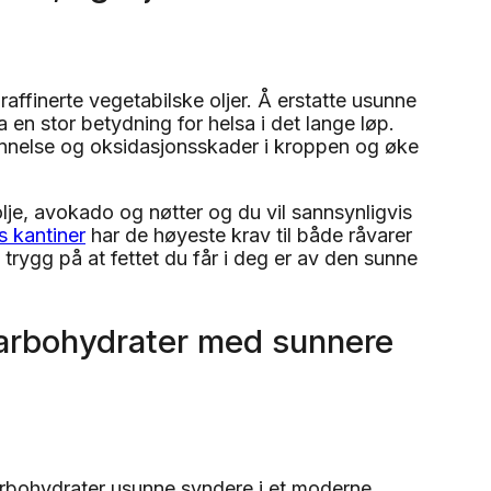
raffinerte vegetabilske oljer. Å erstatte usunne
a en stor betydning for helsa i det lange løp.
tennelse og oksidasjonsskader i kroppen og øke
olje, avokado og nøtter og du vil sannsynligvis
 kantiner
har de høyeste krav til både råvarer
rygg på at fettet du får i deg er av den sunne
karbohydrater med sunnere
karbohydrater usunne syndere i et moderne