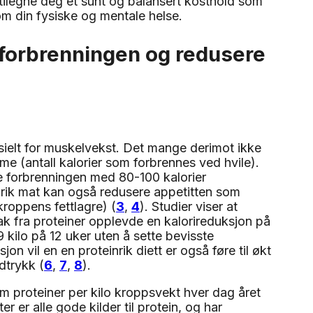
n tilegne deg et sunt og balansert kosthold som
om din fysiske og mentale helse.
 forbrenningen og redusere
sielt for muskelvekst. Det mange derimot ikke
me (antall kalorier som forbrennes ved hvile).
ge forbrenningen med 80-100 kalorier
inrik mat kan også redusere appetitten som
kroppens fettlagre) (
3
,
4
). Studier viser at
ak fra proteiner opplevde en kalorireduksjon på
 kilo på 12 uker uten å sette bevisste
ksjon vil en en proteinrik diett er også føre til økt
dtrykk (
6
,
7
,
8
).
am proteiner per kilo kroppsvekt hver dag året
r er alle gode kilder til protein, og har