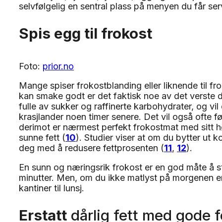
selvfølgelig en sentral plass på menyen du får serv
Spis egg til frokost
Foto:
prior.no
Mange spiser frokostblanding eller liknende til fr
kan smake godt er det faktisk noe av det verste 
fulle av sukker og raffinerte karbohydrater, og vil
krasjlander noen timer senere. Det vil også ofte fø
derimot er nærmest perfekt frokostmat med sitt 
sunne fett (
10
). Studier viser at om du bytter ut
deg med å redusere fettprosenten (
11
,
12
).
En sunn og næringsrik frokost er en god måte å s
minutter. Men, om du ikke matlyst på morgenen er 
kantiner til lunsj.
Erstatt
dårlig fett med gode fe