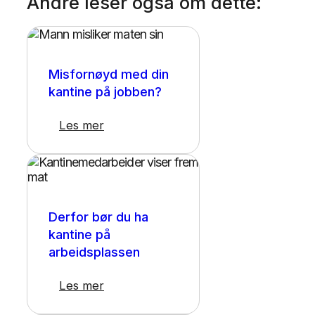
Andre leser også om dette:
Kantinedrift
Misfornøyd med din
kantine på jobben?
Les mer
Kantinedrift
Derfor bør du ha
kantine på
arbeidsplassen
Les mer