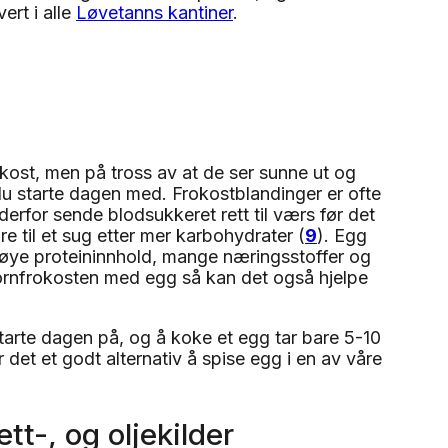
ert i alle
Løvetanns kantiner
.
okost, men på tross av at de ser sunne ut og
du starte dagen med. Frokostblandinger er ofte
 derfor sende blodsukkeret rett til værs før det
re til et sug etter mer karbohydrater (
9
). Egg
høye proteininnhold, mange næringsstoffer og
 kornfrokosten med egg så kan det også hjelpe
tarte dagen på, og å koke et egg tar bare 5-10
det et godt alternativ å spise egg i en av våre
tt-, og oljekilder