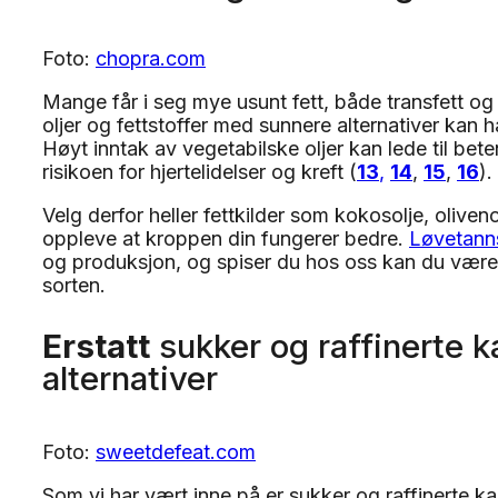
Foto:
chopra.com
Mange får i seg mye usunt fett, både transfett og 
oljer og fettstoffer med sunnere alternativer kan h
Høyt inntak av vegetabilske oljer kan lede til be
risikoen for hjertelidelser og kreft (
13
,
14
,
15
,
16
).
Velg derfor heller fettkilder som kokosolje, oliven
oppleve at kroppen din fungerer bedre.
Løvetanns
og produksjon, og spiser du hos oss kan du være t
sorten.
Erstatt
sukker og raffinerte 
alternativer
Foto:
sweetdefeat.com
Som vi har vært inne på er sukker og raffinerte 