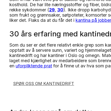
kosthold. De har lite næringsstoffer og fiber, bidrar
rekke sykdommer (
29
,
30
). Ikke dropp karbohydr
som frukt og grønnsaker, søtpoteter, kornsorter s
liker det. Flaks da at du får det i
kantina på jobbe
30 års erfaring med kantinedr
Som du ser er det flere relativt enkle grep som ka
opptatt av å servere sunn, variert og hjemmelaget 
kantinedrift og har kantiner i Oslo og omegn. Mate
laget med kjærlighet av medarbeidere som brenner 
en
uforpliktende prat
for å finne ut av hva som pa
SPØR OSS OM KANTINEDRIFT