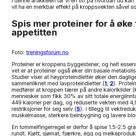
i denne artikkelen tar vi en titt på hvordan du ka
vil ha en merkbar effekt på kroppsvekten såvel s
Spis mer proteiner for å øke
appetitten
Foto:
treningsforum.no
Proteiner er kroppens byggestener, og helt essen
vet er at proteiner også øker din basale metabolis
Studier viser at høyproteindietter øker den dagli
sammenliknet med lavproteindietter (
1
,
2
). Prote
medfører at kroppen tærer på andre kalorikilder (
mennesker som fikk 30% av sitt totale energiinnt
449 kalorier per dag, og reduserte vekten med 4,9
restriksjoner for seg selv (
5
). I tillegg til vektredu
muskelmasse, sterkere beinbygning og lavere blo
En tommelfingerregel er derfor å spise 1.5-2.5 gr
rundt. Kjøtt, sjømat, fjærkre, egg og melkeprodukte