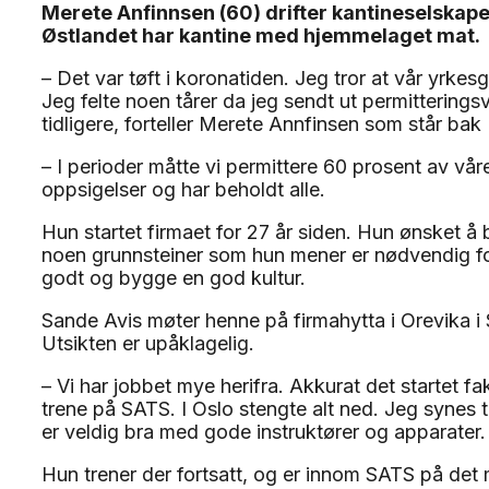
Merete Anfinnsen (60) drifter kantineselskapet
Østlandet har kantine med hjemmelaget mat.
– Det var tøft i koronatiden. Jeg tror at vår yrke
Jeg felte noen tårer da jeg sendt ut permitteringsva
tidligere, forteller Merete Annfinsen som står ba
– I perioder måtte vi permittere 60 prosent av vå
oppsigelser og har beholdt alle.
Hun startet firmaet for 27 år siden. Hun ønsket å
noen grunnsteiner som hun mener er nødvendig for
godt og bygge en god kultur.
Sande Avis møter henne på firmahytta i Orevika i 
Utsikten er upåklagelig.
– Vi har jobbet mye herifra. Akkurat det startet 
trene på SATS. I Oslo stengte alt ned. Jeg synes t
er veldig bra med gode instruktører og apparater.
Hun trener der fortsatt, og er innom SATS på det 