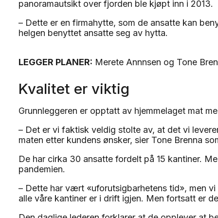
panoramautsikt over fjorden ble kjøpt inn i 2013.
– Dette er en firmahytte, som de ansatte kan benytt
helgen benyttet ansatte seg av hytta.
LEGGER PLANER:
Merete Annnsen og Tone Brenn
Kvalitet er viktig
Grunnleggeren er opptatt av hjemmelaget mat med 
– Det er vi faktisk veldig stolte av, at det vi lever
maten etter kundens ønsker, sier Tone Brenna som
De har cirka 30 ansatte fordelt på 15 kantiner. Men
pandemien.
– Dette har vært «uforutsigbarhetens tid», men vi 
alle våre kantiner er i drift igjen. Men fortsatt er 
Den daglige lederen forklarer at de opplever at be