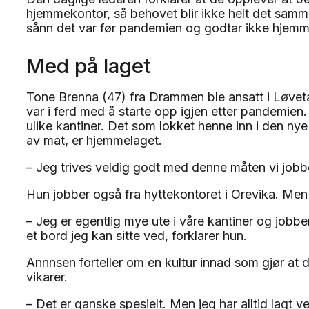
hjemmekontor, så behovet blir ikke helt det samme. 
sånn det var før pandemien og godtar ikke hjemm
Med på laget
Tone Brenna (47) fra Drammen ble ansatt i Løvet
var i ferd med å starte opp igjen etter pandemien. 
ulike kantiner. Det som lokket henne inn i den nye
av mat, er hjemmelaget.
– Jeg trives veldig godt med denne måten vi jobber
Hun jobber også fra hyttekontoret i Orevika. Men 
– Jeg er egentlig mye ute i våre kantiner og jobber 
et bord jeg kan sitte ved, forklarer hun.
Annnsen forteller om en kultur innad som gjør at d
vikarer.
– Det er ganske spesielt. Men jeg har alltid lagt v