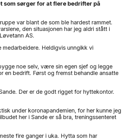
 som sørger for at flere bedrifter på
sgruppe var blant de som ble hardest rammet.
rslene, den situasjonen har jeg aldri stått i
k Løvetann AS.
re medarbeidere. Heldigvis unngikk vi
 bygge noe selv, være sin egen sjef og legge
 en bedrift. Først og fremst behandle ansatte
Sande. Der er de godt rigget for hyttekontor.
faktisk under koronapandemien, for her kunne jeg
ilbudet her i Sande er så bra, treningssenteret
meste fire ganger i uka. Hytta som har