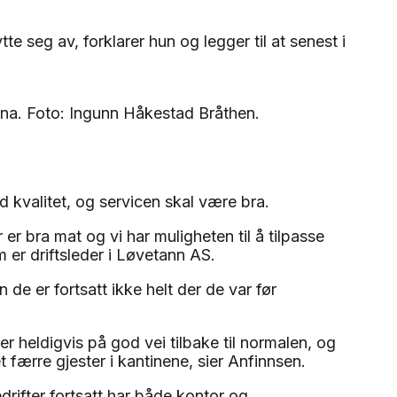
e seg av, forklarer hun og legger til at senest i
a. Foto: Ingunn Håkestad Bråthen.
kvalitet, og servicen skal være bra.
er er bra mat og vi har muligheten til å tilpasse
 er driftsleder i Løvetann AS.
 de er fortsatt ikke helt der de var før
er heldigvis på god vei tilbake til normalen, og
det færre gjester i kantinene, sier Anfinnsen.
drifter fortsatt har både kontor og