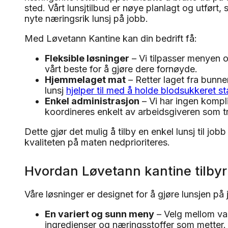
sted. Vårt lunsjtilbud er nøye planlagt og utført, s
nyte næringsrik lunsj på jobb.
Med Løvetann Kantine kan din bedrift få:
Fleksible løsninger
– Vi tilpasser menyen og 
vårt beste for å gjøre dere fornøyde.
Hjemmelaget mat
– Retter laget fra bunne
lunsj
hjelper til med å holde blodsukkeret sta
Enkel administrasjon
– Vi har ingen kompl
koordineres enkelt av arbeidsgiveren som t
Dette gjør det mulig å tilby en enkel lunsj til job
kvaliteten på maten nedprioriteres.
Hvordan Løvetann kantine tilbyr p
Våre løsninger er designet for å gjøre lunsjen på 
En variert og sunn meny
– Velg mellom va
ingredienser og næringsstoffer som metter.