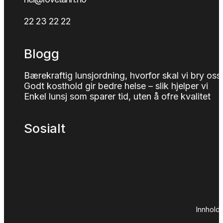
22 23 22 22
Blogg
Bærekraftig lunsjordning, hvorfor skal vi bry oss
Godt kosthold gir bedre helse – slik hjelper vi
Enkel lunsj som sparer tid, uten å ofre kvalitet
Sosialt
Innhold