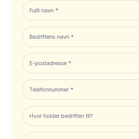
Løvetann
kontaktskjema