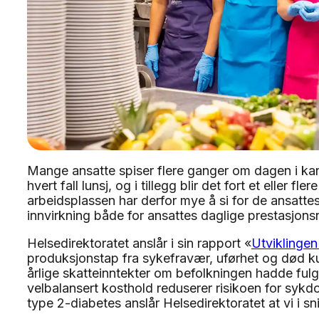
Mange ansatte spiser flere ganger om dagen i kant
hvert fall lunsj, og i tillegg blir det fort et eller f
arbeidsplassen har derfor mye å si for de ansatte
innvirkning både for ansattes daglige prestasjonsn
Helsedirektoratet anslår i sin rapport «
Utviklingen
produksjonstap fra sykefravær, uførhet og død kun
årlige skatteinntekter om befolkningen hadde ful
velbalansert kosthold reduserer risikoen for sy
type 2-diabetes anslår Helsedirektoratet at vi i sni