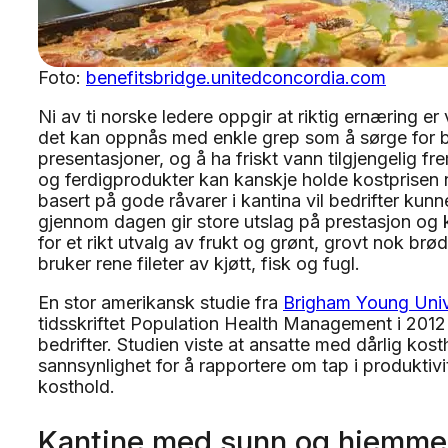
Foto:
benefitsbridge.unitedconcordia.com
Ni av ti norske ledere oppgir at riktig ernæring er
det kan oppnås med enkle grep som å sørge for b
presentasjoner, og å ha friskt vann tilgjengelig 
og ferdigprodukter kan kanskje holde kostprisen n
basert på gode råvarer i kantina vil bedrifter kun
gjennom dagen gir store utslag på prestasjon og ko
for et rikt utvalg av frukt og grønt, grovt nok br
bruker rene fileter av kjøtt, fisk og fugl.
En stor amerikansk studie fra
Brigham Young Univ
tidsskriftet Population Health Management i 2012 
bedrifter. Studien viste at ansatte med dårlig kos
sannsynlighet for å rapportere om tap i produktiv
kosthold.
Kantine med sunn og hjemme