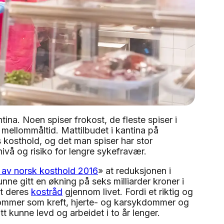
ina. Noen spiser frokost, de fleste spiser i
lere mellommåltid. Mattilbudet i kantina på
s kosthold, og det man spiser har stor
ivå og risiko for lengre sykefravær.
 av norsk kosthold 2016
» at reduksjonen i
ne gitt en økning på seks milliarder kroner i
gt deres
kostråd
gjennom livet. Fordi et riktig og
kdommer som kreft, hjerte- og karsykdommer og
tt kunne levd og arbeidet i to år lenger.