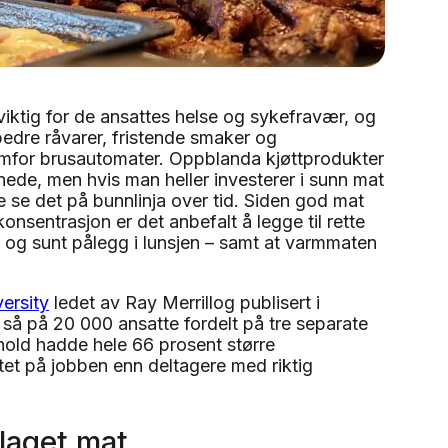
 viktig for de ansattes helse og sykefravær, og
edre råvarer, fristende smaker og
fremfor brusautomater. Oppblanda kjøttprodukter
ede, men hvis man heller investerer i sunn mat
ne se det på bunnlinja over tid. Siden god mat
nsentrasjon er det anbefalt å legge til rette
ød og sunt pålegg i lunsjen – samt at varmmaten
ersity
ledet av Ray Merrillog publisert i
så på 20 000 ansatte fordelt på tre separate
thold hadde hele 66 prosent større
itet på jobben enn deltagere med riktig
laget mat