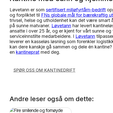
Løvetann er som
sertifisert miljøfyrtårn-bedrift
opp
og forpliktet til
FNs globale mål for bærekraftig ut
trivsel, helse og utholdenhet kan det være smart å 
på sunne matvaner.
Løvetann
har levert kantinelø
ansatte i over 25 år, og er kjent for vårt sunne o
serviceinnstilte medarbeidere. I
Løvetann
tilpasser
leverer en kasseløs løsning som forenkler logisti
kan dere kanskje gå sammen og dele én kantine? M
en
kantineprat
med deg.
SPØR OSS OM KANTINEDRIFT
Andre leser også om dette: