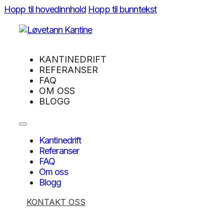
Hopp til hovedinnhold
Hopp til bunntekst
KANTINEDRIFT
REFERANSER
FAQ
OM OSS
BLOGG
Kantinedrift
Referanser
FAQ
Om oss
Blogg
KONTAKT OSS