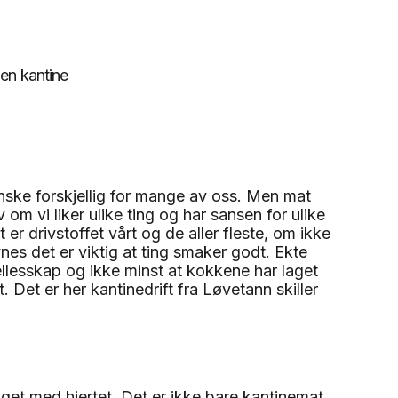
ske forskjellig for mange av oss. Men mat
om vi liker ulike ting og har sansen for ulike
er drivstoffet vårt og de aller fleste, om ikke
nes det er viktig at ting smaker godt. Ekte
ellesskap og ikke minst at kokkene har laget
Det er her kantinedrift fra Løvetann skiller
aget med hjertet. Det er ikke bare kantinemat,