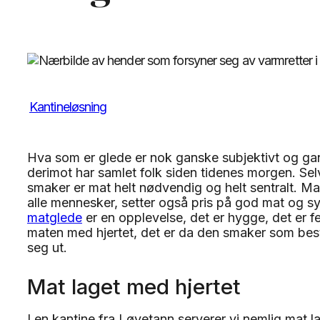
Kantineløsning
Hva som er glede er nok ganske subjektivt og gan
derimot har samlet folk siden tidenes morgen. Selv 
smaker er mat helt nødvendig og helt sentralt. Mat 
alle mennesker, setter også pris på god mat og sy
matglede
er en opplevelse, det er hygge, det er f
maten med hjertet, det er da den smaker som best. 
seg ut.
Mat laget med hjertet
I en kantine fra Løvetann serverer vi nemlig mat l