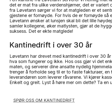
det er mat fra ulike verdenshjørner, det er variert
fra Løvetann sørger vi for at matgleden er et sentral
gjestene er fornøyde. For hvis de er fornøyde så e
Løvetann ønsker at lunsjen skal bli det lille høy
samler kollegene, øker matlysten, gjør at de hygge
suksess. Det er ekte matglede!
Kantinedrift i over 30 år
Løvetann har drevet med kantinedrift i over 30 år 
hva som fungerer og ikke. Hos oss gjør vi det enke
maten, og serverer dine ansatte nydelig hjemmelag
trenger å forholde seg til er to faste fakturaer, en 
leverandøren som leverer råvarene. Vi kjører kass
Enkelt og greit. Lyst å høre mer om dette? Ta en
SPØR OSS OM KANTINEDRIFT